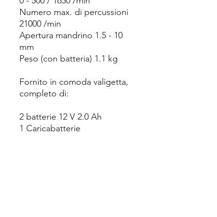
0 - 500 / 1650 /min
Numero max. di percussioni
21000 /min
Apertura mandrino 1.5 - 10
mm
Peso (con batteria) 1.1 kg
Fornito in comoda valigetta,
completo di:
2 batterie 12 V 2.0 Ah
1 Caricabatterie
3 ANNI DI GARANZIA ALL
INCLUSIVE: SU MACCHINA
E BATTERIE, ANCHE SU
PARTI SOGGETTE A
CONSUMO - 36 MESI SENZA