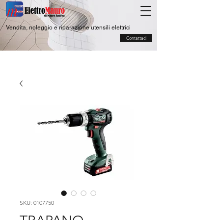
Vendita, noleggio e riparazione utensili elettrici
Contattaci
SKU: 0107750