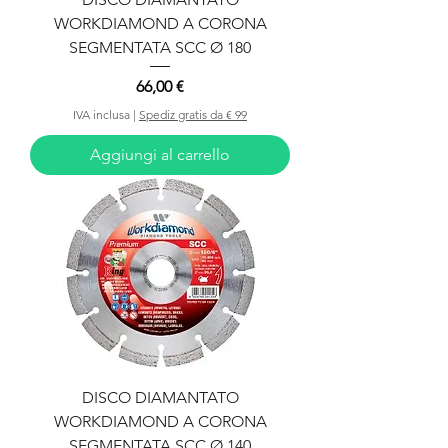
WORKDIAMOND A CORONA
SEGMENTATA SCC Ø 180
Prezzo
66,00 €
IVA inclusa
|
Spediz gratis da € 99
Aggiungi al carrello
DISCO DIAMANTATO
WORKDIAMOND A CORONA
SEGMENTATA SCC Ø 140