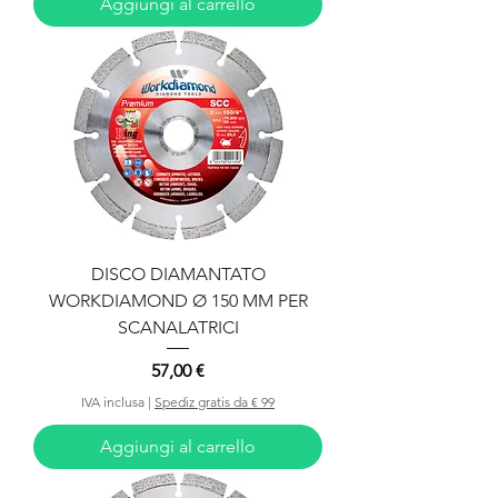
Aggiungi al carrello
DISCO DIAMANTATO
WORKDIAMOND Ø 150 MM PER
SCANALATRICI
Prezzo
57,00 €
IVA inclusa
|
Spediz gratis da € 99
Aggiungi al carrello