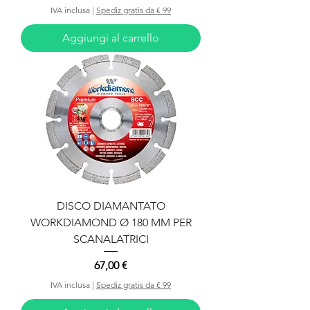
IVA inclusa
|
Spediz gratis da € 99
Aggiungi al carrello
DISCO DIAMANTATO
WORKDIAMOND Ø 180 MM PER
SCANALATRICI
Prezzo
67,00 €
IVA inclusa
|
Spediz gratis da € 99