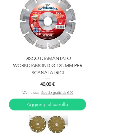
DISCO DIAMANTATO
WORKDIAMOND Ø 125 MM PER
SCANALATRICI
Prezzo
40,00 €
IVA inclusa
|
Spediz gratis da € 99
Aggiungi al carrello