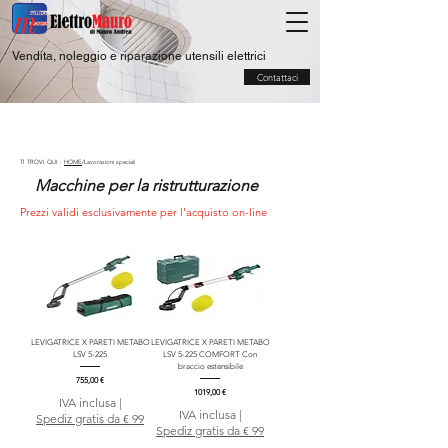
Vendita, noleggio e riparazione utensili elettrici
Contattaci
TI TROVI QUI :
HOME
/Lavorazioni speciali
Macchine per la ristrutturazione
Prezzi validi esclusivamente per l'acquisto on-line
LEVIGATRICE X PARETI METABO
LEVIGATRICE X PARETI METABO
LSV 5-225
LSV 5-225 COMFORT Con
braccio estensibile
Prezzo
755,00 €
Prezzo
1019,00 €
IVA inclusa
|
IVA inclusa
|
Spediz gratis da € 99
Spediz gratis da € 99