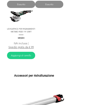
Esaurito
Esaurito
LEVIGATRICE PER RISANAMENTI
METABO RSEV 19-125RT
Prezzo
539,00 €
IVA inclusa
|
Spediz gratis da € 99
Aggiungi al carrello
Accessori per ristrutturazione