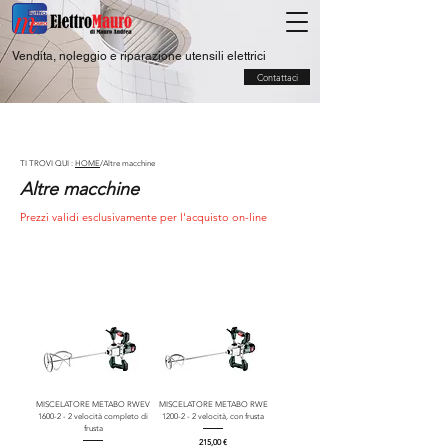
Vendita, noleggio e riparazione utensili elettrici
Contattaci
TI TROVI QUI :
HOME
/Altre macchine
Altre macchine
Prezzi validi esclusivamente per l'acquisto on-line
MISCELATORE METABO RWEV
MISCELATORE METABO RWE
1600-2 - 2 velocità completo di
1200-2 - 2 velocità, con frusta
frusta
Prezzo
215,00 €