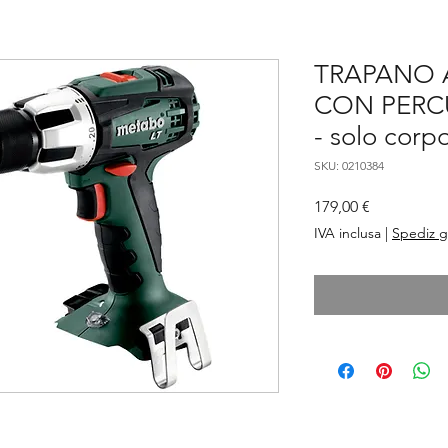
TRAPANO 
CON PERCU
- solo corp
SKU: 0210384
Prezzo
179,00 €
IVA inclusa
|
Spediz g