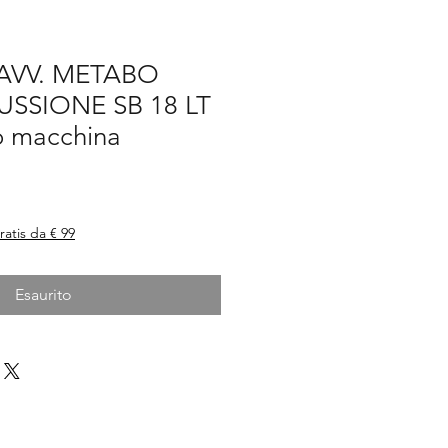
AVV. METABO
SSIONE SB 18 LT
o macchina
ratis da € 99
Esaurito