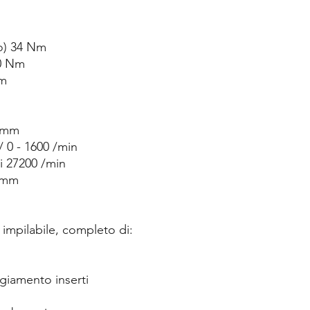
o) 34 Nm
60 Nm
Nm
8 mm
/ 0 - 1600 /min
i 27200 /min
3 mm
 impilabile, completo di:
giamento inserti