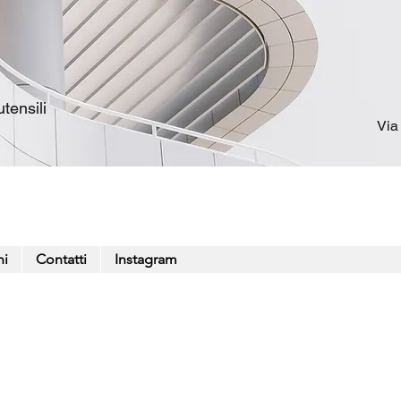
tensili
Via
ni
Contatti
Instagram