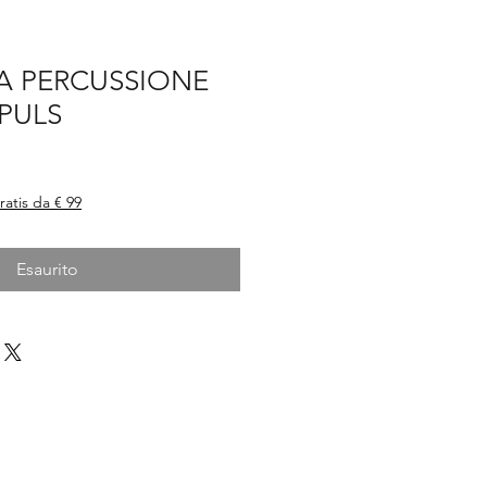
A PERCUSSIONE
MPULS
ezzo
ontato
ratis da € 99
Esaurito