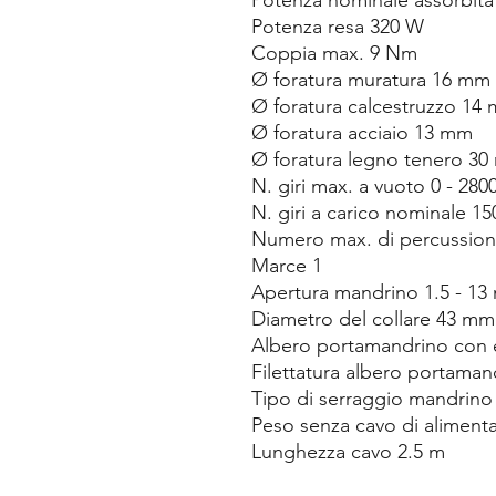
Potenza nominale assorbit
Potenza resa 320 W
Coppia max. 9 Nm
Ø foratura muratura 16 mm
Ø foratura calcestruzzo 14
Ø foratura acciaio 13 mm
Ø foratura legno tenero 3
N. giri max. a vuoto 0 - 280
N. giri a carico nominale 15
Numero max. di percussion
Marce 1
Apertura mandrino 1.5 - 1
Diametro del collare 43 mm
Albero portamandrino con 
Filettatura albero portaman
Tipo di serraggio mandrino
Peso senza cavo di alimenta
Lunghezza cavo 2.5 m