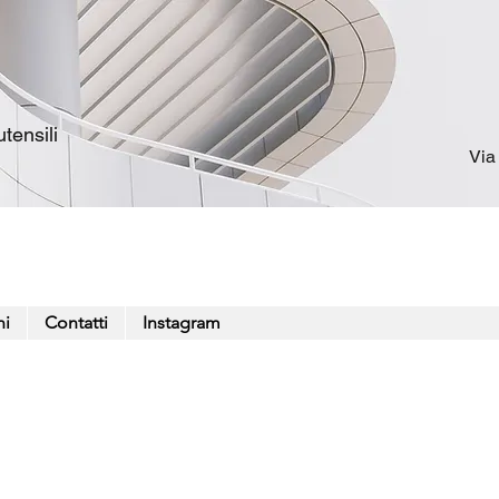
tensili
Via
ni
Contatti
Instagram