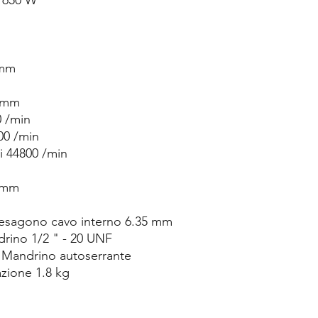
a 650 W
 mm
0 mm
0 /min
00 /min
i 44800 /min
3 mm
esagono cavo interno 6.35 mm
drino 1/2 " - 20 UNF
 Mandrino autoserrante
zione 1.8 kg