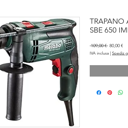
TRAPANO 
SBE 650 I
Prezzo
Pr
 109,00 € 
80,00 €
regolare
sc
IVA inclusa
|
Spediz g