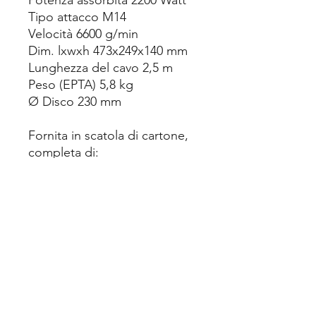
Potenza assorbita 2200 Watt
Tipo attacco M14
Velocità 6600 g/min
Dim. lxwxh 473x249x140 mm
Lunghezza del cavo 2,5 m
Peso (EPTA) 5,8 kg
Ø Disco 230 mm
Fornita in scatola di cartone,
completa di:
Impugnatura e chiave di
serraggio
3 ANNI DI GARANZIA SU
MACCHINA E BATTERIE
ASSISTENZA DIRETTA
PRESSO IL NS