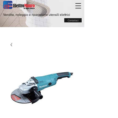
Vendita, noleggio e riparazione utensili elettrici
Contattaci