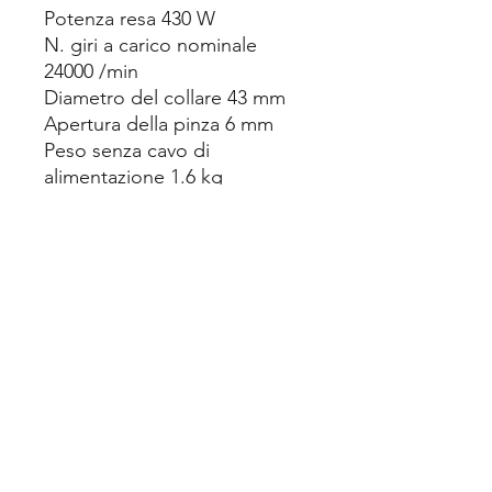
Potenza resa 430 W
N. giri a carico nominale
24000 /min
Diametro del collare 43 mm
Apertura della pinza 6 mm
Peso senza cavo di
alimentazione 1.6 kg
Lunghezza cavo 4 m
Fornita in scatola di cartone,
completa di:
Impugnatura
supplementare Metabo
VibraTech (MVT)
Carter di protezione
Carter di protezione
Flangia di appoggio