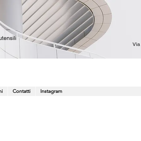
tensili
Via
ni
Contatti
Instagram