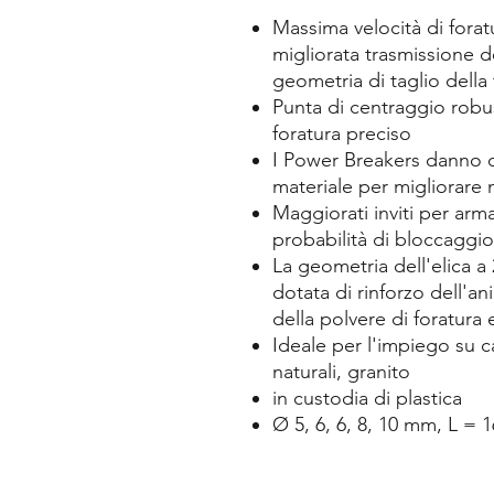
Massima velocità di foratur
migliorata trasmissione de
geometria di taglio della 
Punta di centraggio robus
foratura preciso
I Power Breakers danno o
materiale per migliorare 
Maggiorati inviti per arm
probabilità di bloccaggio
La geometria dell'elica a 
dotata di rinforzo dell'a
della polvere di foratura 
Ideale per l'impiego su c
naturali, granito
in custodia di plastica
Ø 5, 6, 6, 8, 10 mm, L =