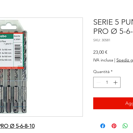
SERIE 5 P
PRO Ø 5-6-
SKU: 30581
Prezzo
23,00 €
IVA inclusa
|
Spediz g
Quantità
*
Agg
RO Ø 5-6-8-10