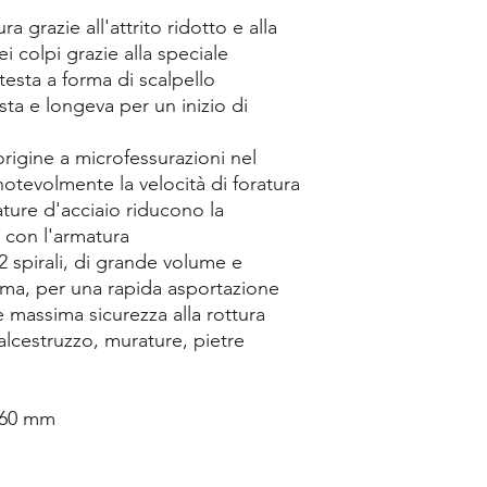
a grazie all'attrito ridotto e alla
i colpi grazie alla speciale
testa a forma di scalpello
ta e longeva per un inizio di
rigine a microfessurazioni nel
notevolmente la velocità di foratura
ature d'acciaio riducono la
 con l'armatura
2 spirali, di grande volume e
nima, per una rapida asportazione
e massima sicurezza alla rottura
alcestruzzo, murature, pietre
 160 mm