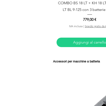
Vista rapida
COMBO BS 18 LT + KH 18 L
LT BL 9-125 con 3 batterie
Prezzo
779,00 €
IVA inclusa
|
Spediz gratis da 
Aggiungi al carrell
Accessori per macchine a batteria