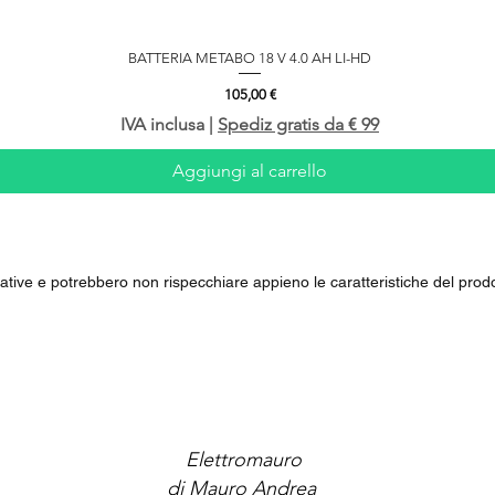
BATTERIA METABO 18 V 4.0 AH LI-HD
Vista rapida
Prezzo
105,00 €
IVA inclusa
|
Spediz gratis da € 99
Aggiungi al carrello
ive e potrebbero non rispecchiare appieno le caratteristiche del prodo
Elettromauro
di Mauro Andrea