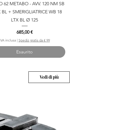
Vista rapida
62 METABO - AVV. 120 NM SB
X BL + SMERIGLIATRICE WB 18
LTX BL Ø 125
Prezzo
685,00 €
IVA inclusa
|
Spediz gratis da € 99
Esaurito
Vedi di più