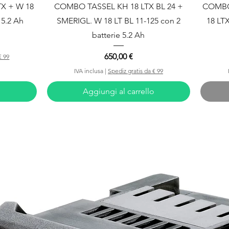
Vista rapida
TX + W 18
COMBO TASSEL KH 18 LTX BL 24 +
COMBO 
 5.2 Ah
SMERIGL. W 18 LT BL 11-125 con 2
18 LT
batterie 5.2 Ah
Prezzo
650,00 €
€ 99
IVA inclusa
|
Spediz gratis da € 99
o
Aggiungi al carrello