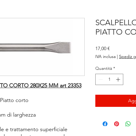
SCALPELL
PIATTO C
Prezzo
17,00 €
IVA inclusa
|
Spediz g
Quantità
*
TO CORTO 280X25 MM art 23353
Piatto corto
Agg
m di larghezza
e e trattamento superficiale