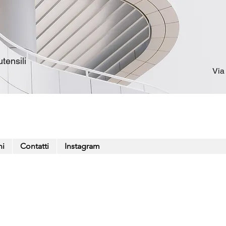
tensili
Via
ni
Contatti
Instagram