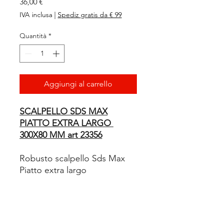
Prezzo
36,00 €
IVA inclusa
|
Spediz gratis da € 99
Quantità
*
Aggiungi al carrello
SCALPELLO SDS MAX
PIATTO EXTRA LARGO
300X80 MM art 23356
Robusto scalpello Sds Max
Piatto extra largo
300 mm di lunghezza x 80 mm
di larghezza