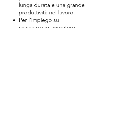
lunga durata e una grande
produttività nel lavoro.
Per l'impiego su
calcestruzzo, murature,
pietre naturali
Per materiali duri, lavori
generali di scalpellatura e
aperture di murature,
calcestruzzo e pietre non
solide, ad es. per la posa di
cavi
Elettromauro
di Mauro Andrea
elettromaurorivarolo@gmail.com
0124 425808
-
393 974 6877
Via Don Giovanni Capirone, 12, 10086 Rivarolo Canavese