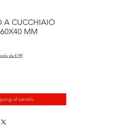
O A CUCCHIAIO
260X40 MM
ratis da € 99
iungi al carrello