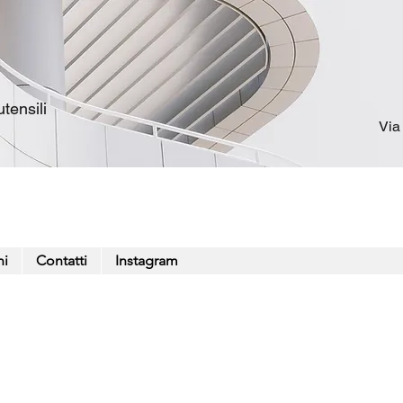
tensili
Via
ni
Contatti
Instagram