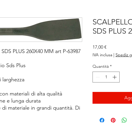
SCALPELL
SDS PLUS 
Prezzo
17,00 €
DS PLUS 260X40 MM art P-63987
IVA inclusa
|
Spediz g
aio Sds Plus
Quantità
*
i larghezza
con materiali di alta qualità
Agg
ne e lunga durata
 di materiale in grandi quantità. Di