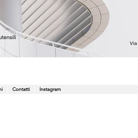
tensili
Via
ni
Contatti
Instagram