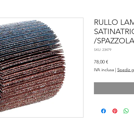
RULLO LA
SATINATRI
/SPAZZOLA
SKU: 23479
Prezzo
78,00 €
IVA inclusa
|
Spediz g