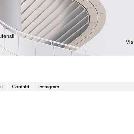
tensili
Via
ni
Contatti
Instagram