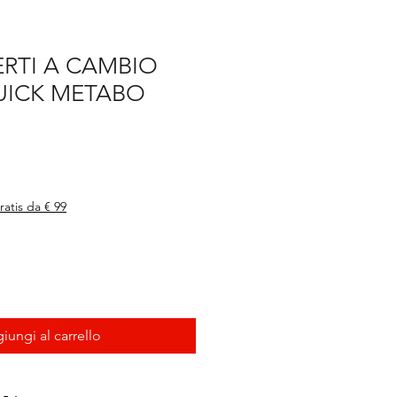
RTI A CAMBIO
UICK METABO
ratis da € 99
iungi al carrello