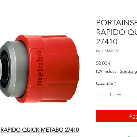
PORTAINSE
RAPIDO Q
27410
SKU: 31607436
Prezzo
50,00 €
IVA inclusa
|
Spediz g
Quantità
*
Agg
 RAPIDO QUICK METABO 27410