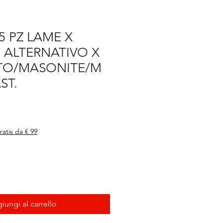
5 PZ LAME X
 ALTERNATIVO X
TO/MASONITE/M
ST.
ratis da € 99
iungi al carrello