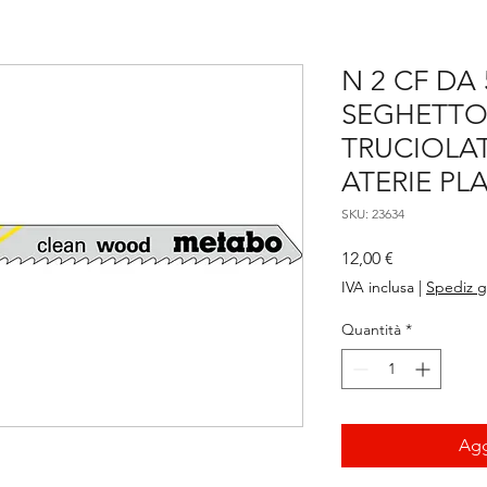
N 2 CF DA 
SEGHETTO
TRUCIOLA
ATERIE PLA
SKU: 23634
Prezzo
12,00 €
IVA inclusa
|
Spediz g
Quantità
*
Agg