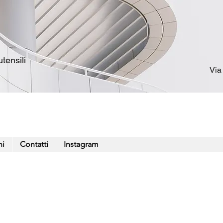
tensili
Via
ni
Contatti
Instagram