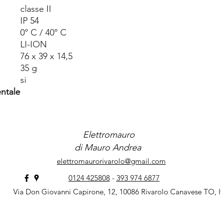
classe II
IP 54
0° C / 40° C
LI-ION
76 x 39 x 14,5
35 g
si
ntale
Elettromauro
di Mauro Andrea
elettromaurorivarolo@gmail.com
0124 425808
-
393 974 6877
Via Don Giovanni Capirone, 12, 10086 Rivarolo Canavese TO, I