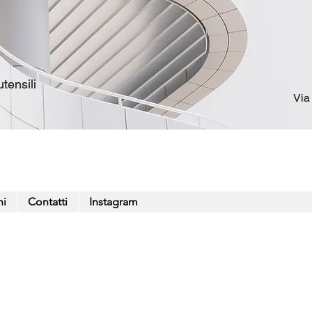
tensili
Via
ni
Contatti
Instagram