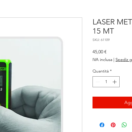
LASER MET
15 MT
SKU: 61109
Prezzo
45,00 €
IVA inclusa
|
Spediz g
Quantità
*
Agg