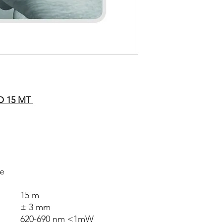
O 15 MT
le
15 m
± 3 mm
620-690 nm <1mW