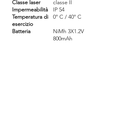
Classe laser
classe II
Impermeabilità
IP 54
Temperatura di
0° C / 40° C
esercizio
Batteria
NiMh 3X1.2V
800mAh
Dimensione
130 x 56 x
(mm)
29
Peso (senza
130 g
batterie)
Filetto per
1/4"
attacco
treppiedi
Un anno di garanzia con
fattura, 2 con scontrino.
ASSISTENZA DIRETTA
PRESSO IL NS