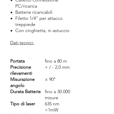
Cavetto connessione
PC/ricarica
Batterie ricaricabili
Filetto 1/4” per attacco
treppiede
Con cinghietta, in astuccio
Dati tecnici:
Portata
fino a 80 m
Precisione
+ / - 2,0 mm
rilevamenti
Misurazione
± 90°
angolo
Durata Batterie
fino a 30.000
misure
Tipo di laser
635 nm
<1mW