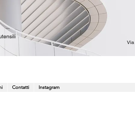
tensili
Via
ni
Contatti
Instagram