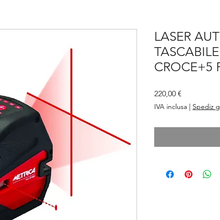
LASER AU
TASCABIL
CROCE+5 
Prezzo
220,00 €
IVA inclusa
|
Spediz g