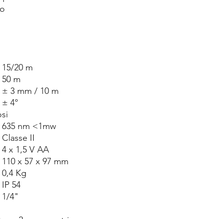
to
15/20 m
50 m
± 3 mm / 10 m
± 4°
o
si
635 nm <1mw
Classe II
4 x 1,5 V AA
110 x 57 x 97 mm
0,4 Kg
IP 54
1/4"