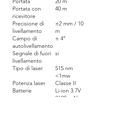
Portata
20 m
Portata con
40 m
ricevitore
Precisione di
±2 mm / 10
livellamento
m
Campo di
± 4°
autolivellamento
Segnale di fuori
si
livellamento
Tipo di laser
515 nm
<1mw
Potenza laser
Classe II
Batterie
Li-ion 3.7V
2600 mAh
Dimensione
140 x 160 x
85 mm
Peso (senza
0,65 Kg
batterie)
Impermeabilità
IP 54