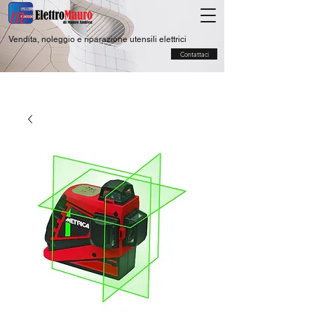
Vendita, noleggio e riparazione utensili elettrici
Contattaci