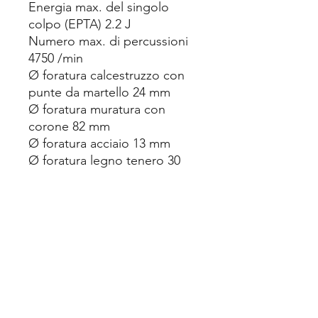
Energia max. del singolo
colpo (EPTA) 2.2 J
Numero max. di percussioni
4750 /min
Ø foratura calcestruzzo con
punte da martello 24 mm
Ø foratura muratura con
corone 82 mm
Ø foratura acciaio 13 mm
Ø foratura legno tenero 30
mm
N. giri max. a vuoto 0 - 1280
/min
Attacco dell'utensile SDS-plus
Peso senza batteria 3 kg
Fornito in comoda valigetta,
completo di: