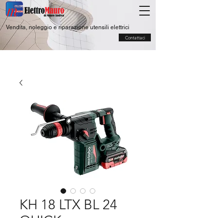
Vendita, noleggio e riparazione utensili elettrici
Contattaci
KH 18 LTX BL 24