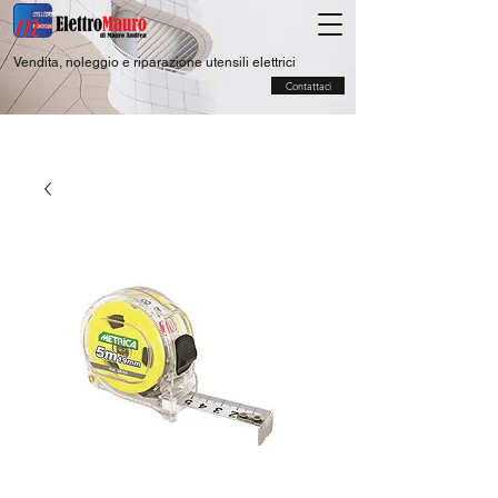
Vendita, noleggio e riparazione utensili elettrici
Contattaci