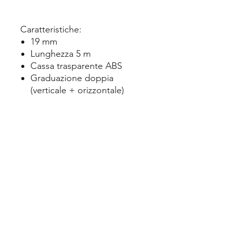
Caratteristiche:
19 mm
Lunghezza 5 m
Cassa trasparente ABS
Graduazione doppia
(verticale + orizzontale)
Numerazione gigante per
una lettura facilitata
Nastro protetto nylon
Classe II
Disponibile in 3 colori: giallo,
rosso e blu.