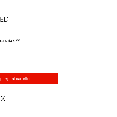
LED
ratis da € 99
iungi al carrello