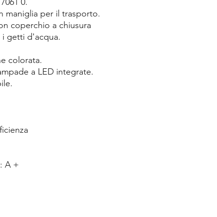
7061 0.
 maniglia per il trasporto.
on coperchio a chiusura
i getti d'acqua.
e colorata.
ampade a LED integrate.
ile.
ficienza
: A +