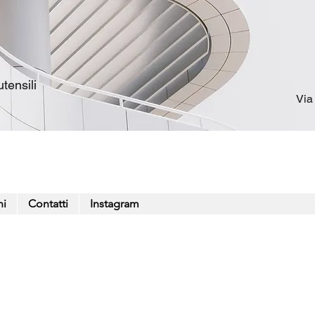
tensili
Via
ni
Contatti
Instagram