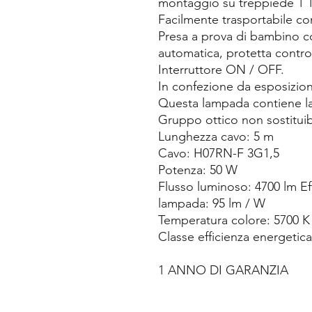
montaggio su treppiede 1 1
Facilmente trasportabile con
Presa a prova di bambino c
automatica, protetta contro 
Interruttore ON / OFF.
In confezione da esposizion
Questa lampada contiene l
Gruppo ottico non sostituib
Lunghezza cavo: 5 m
Cavo: H07RN-F 3G1,5
Potenza: 50 W
Flusso luminoso: 4700 lm Ef
lampada: 95 lm / W
Temperatura colore: 5700 K
Classe efficienza energetica
1 ANNO DI GARANZIA