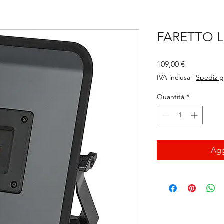
FARETTO 
Prezzo
109,00 €
IVA inclusa
|
Spediz g
Quantità
*
Agg