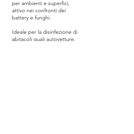
per ambienti e superfici,
attivo nei confronti dei
battery e funghi.
Ideale per la disinfezione di
abitacoli quali autovetture,
camion, autobus, camper,
ambulatori, sale di degenza,
aule ed uffici.
Il prodotto non macchia.
150 Ml
Elettromauro
di Mauro Andrea