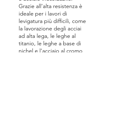
Grazie all’alta resistenza è
ideale per i lavori di
levigatura più difficili, come
la lavorazione degli acciai
ad alta lega, le leghe al
titanio, le leghe a base di
nichel e l’acciaio al cromo
e cromo-nichel, l’ottone e
il bronzo.
Trama di levigatura
uniforme; confortevole
levigatura con vibrazioni
ridottissime
Massima velocità di lavoro
80 m/s
Dati tecnici: