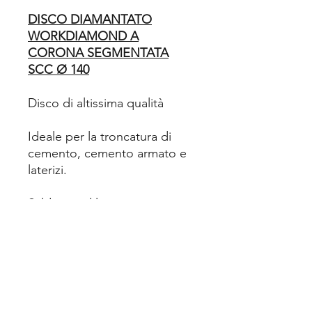
DISCO DIAMANTATO
WORKDIAMOND A
CORONA SEGMENTATA
SCC Ø 140
Disco di altissima qualità
Ideale per la troncatura di
cemento, cemento armato e
laterizi.
Saldatura al laser
Ideale anche per scanalatrici
Dati tecnici:
Ø del disco 140 m