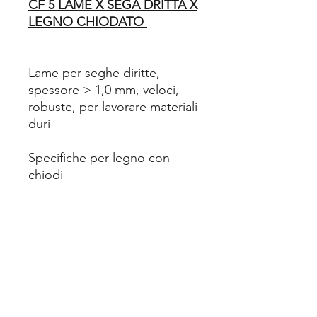
CF 5 LAME X SEGA DRITTA X
LEGNO CHIODATO
Lame per seghe diritte,
spessore > 1,0 mm, veloci,
robuste, per lavorare materiali
duri
Specifiche per legno con
chiodi
Dati tecnici
Idoneità materiale:
Legno / Legno con chiodi /
Materie plastiche / Truciolati
10-175 mm
Esecuzione stradata / fresata