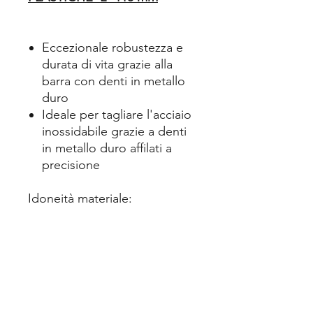
Eccezionale robustezza e
durata di vita grazie alla
barra con denti in metallo
duro
Ideale per tagliare l'acciaio
inossidabile grazie a denti
in metallo duro affilati a
precisione
Idoneità materiale:
Lamiere inossidabili (Inox) 2-4
mm / Profilati inossidabili 2-50
mm / Materie plastiche
(rinforzate con fibra di vetro)
Esecuzione: Cremagliera in
MD / rettificata