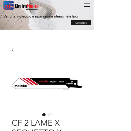
Vendita, noleggio e riparazione utensili elettrici
Contattaci
CF 2 LAME X