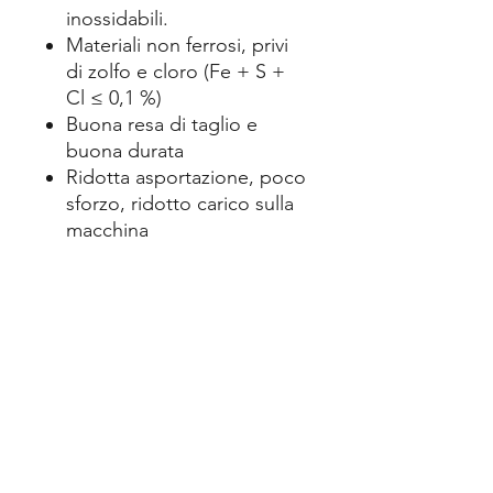
inossidabili.
Materiali non ferrosi, privi
di zolfo e cloro (Fe + S +
Cl ≤ 0,1 %)
Buona resa di taglio e
buona durata
Ridotta asportazione, poco
sforzo, ridotto carico sulla
macchina
Dati tecnici:
Categoria di qualità A 60 R
Diametro x spessore x foro
115 x 1 x 22.23 mm
Esecuzione piana
Max. no. 13200 /min
Unità di vendita / imballo 1 /