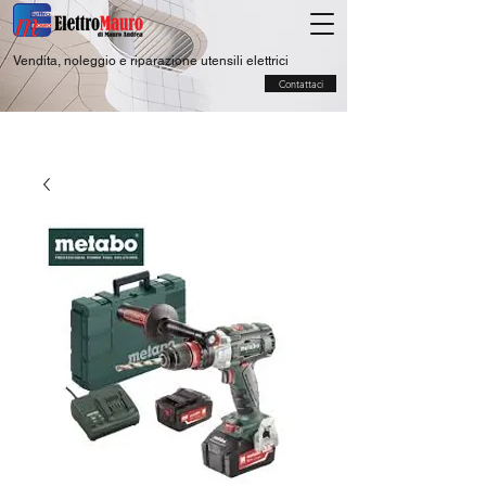
Vendita, noleggio e riparazione utensili elettrici
Contattaci