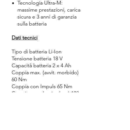
Tecnologia Ultra-M:
massime prestazioni, carica
sicura e 3 anni di garanzia
sulla batteria
Dati tecnici
Tipo di batteria Li-Ion
Tensione batteria 18 V
Capacità batteria 2 x 4 Ah
Coppia max. (avvit. morbido)
60 Nm
Coppia con Impuls 65 Nm
Coppia max. (avvit. duro) 130
Nm
Coppia regolabile 1 - 20 Nm
Ø foratura muratura 16 mm
Ø foratura acciaio 13 mm
Ø foratura legno tenero 65