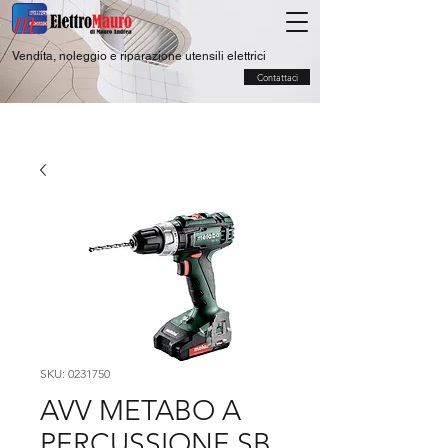
Vendita, noleggio e riparazione utensili elettrici
Contattaci
SKU: 0231750
AVV METABO A
PERCUSSIONE SB