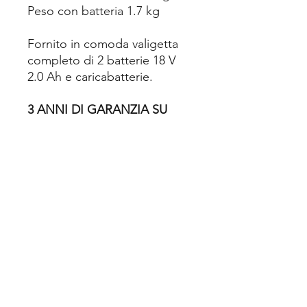
Peso con batteria 1.7 kg
Fornito in comoda valigetta
completo di 2 batterie 18 V
2.0 Ah e caricabatterie.
3 ANNI DI GARANZIA SU
MACCHINA E BATTERIE
ASSISTENZA DIRETTA
PRESSO IL NS
LABORATORIO, ANCHE PER
LE RIPARAZIONI IN
GARANZIA.
Se dovessi avere problemi nei
3 anni di garanzia, la
riparazione sarà eseguita