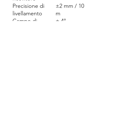
Precisione di
±2 mm / 10
livellamento
m
Campo di
± 4°
autolivellamento
Segnale di fuori
si
livellamento
Tipo di laser
635 nm
<1mw
Potenza laser
Classe II
Batterie
Li-ion 3.7V
2600 mAh
Dimensione
140 x 160 x
85 mm
Peso (senza
0,65 Kg
batterie)
Impermeabilità
IP 54
Vite per attacco
1/4"- 5/8"
treppiedi