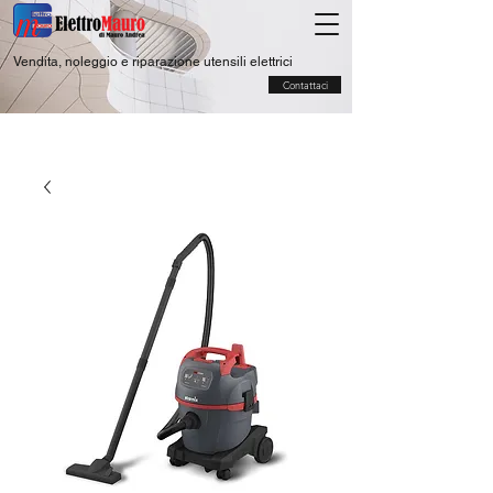
Vendita, noleggio e riparazione utensili elettrici
Contattaci