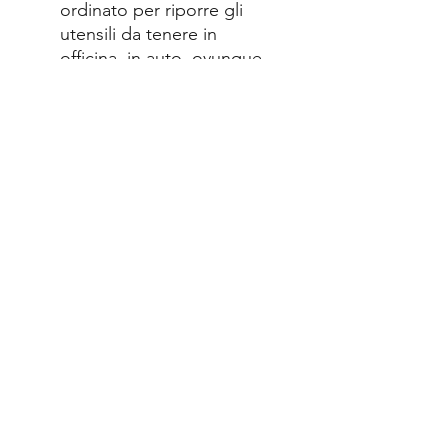
ordinato per riporre gli
utensili da tenere in
officina, in auto, ovunque
Numerosi campi d’utilizzo,
ad es. grazie agli inserti in
materiale espanso
configurabili
individualmente (accessori)
MetaLoc non si deforma
anche con temperature
estreme (da -40° a +90 °C)
Senza parti sporgenti che
comporterebbero il rischio
di rimanere impigliati, ad
es. in cantiere
MetaLoc II, vuota, senza
inserti