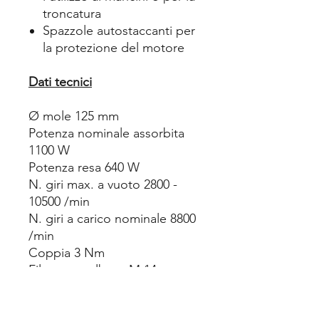
troncatura
Spazzole autostaccanti per
la protezione del motore
Dati tecnici
Ø mole 125 mm
Potenza nominale assorbita
1100 W
Potenza resa 640 W
N. giri max. a vuoto 2800 -
10500 /min
N. giri a carico nominale 8800
/min
Coppia 3 Nm
Filettatura albero M 14
Peso senza cavo di
alimentazione 2.1 kg