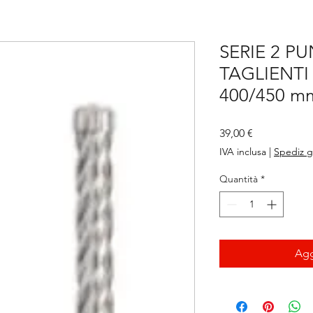
SERIE 2 PU
TAGLIENTI
400/450 mm
Prezzo
39,00 €
IVA inclusa
|
Spediz g
Quantità
*
Agg