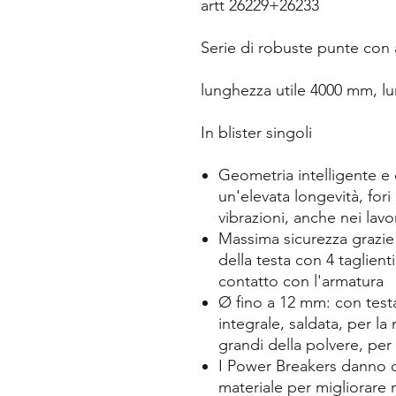
artt 26229+26233
Serie di robuste punte con 
lunghezza utile 4000 mm, l
In blister singoli
Geometria intelligente e q
un'elevata longevità, fori
vibrazioni, anche nei lavo
Massima sicurezza grazie
della testa con 4 taglient
contatto con l'armatura
Ø fino a 12 mm: con testa
integrale, saldata, per la
grandi della polvere, per 
I Power Breakers danno o
materiale per migliorare 