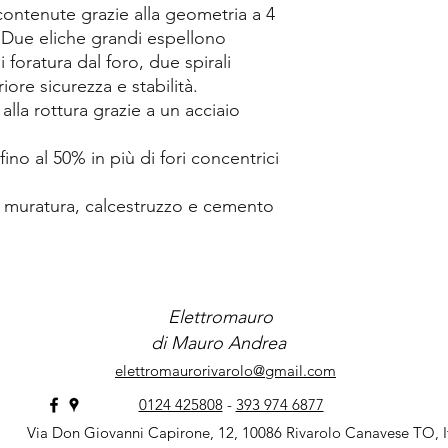
 contenute grazie alla geometria a 4
o. Due eliche grandi espellono
foratura dal foro, due spirali
iore sicurezza e stabilità.
lla rottura grazie a un acciaio
ino al 50% in più di fori concentrici
in muratura, calcestruzzo e cemento
Elettromauro
di Mauro Andrea
elettromaurorivarolo@gmail.com
0124 425808
-
393 974 6877
Via Don Giovanni Capirone, 12, 10086 Rivarolo Canavese TO, I