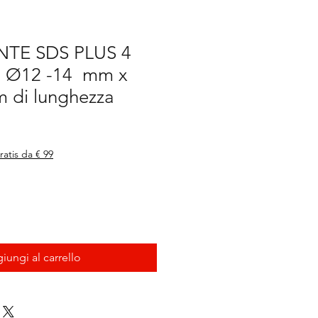
NTE SDS PLUS 4
 Ø12 -14 mm x
 di lunghezza
ratis da € 99
iungi al carrello