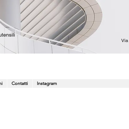
tensili
Via
ni
Contatti
Instagram