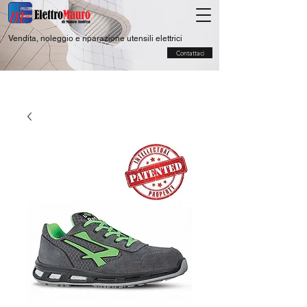
Vendita, noleggio e riparazione utensili elettrici
Contattaci