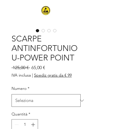
SCARPE
ANTINFORTUNIO
U-POWER POINT
Prezzo
Prezzo
 125,00 € 
65,00 €
regolare
scontato
IVA inclusa
|
Spediz gratis da € 99
Numero
*
Quantità
*