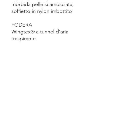
morbida pelle scamosciata,
soffietto in nylon imbottito
FODERA
Wingtex® a tunnel d’aria
traspirante
PUNTALE
Airtoe® Aluminium con
membrana traspirante
ANTIPERFORAZIONE
Save & Flex PLUS®, soletta
antiperforazione tessile “no
metal”
INTERSUOLA
Soffice PU espanso e
Infinergy®