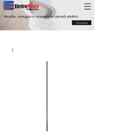
Vendita, noleggio e riparazione utensili elettrici
Contattaci