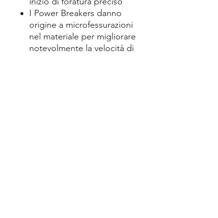
inizio di foratura preciso
I Power Breakers danno
origine a microfessurazioni
nel materiale per migliorare
notevolmente la velocità di
foratura
Maggiorati inviti per
armature d'acciaio
riducono la probabilità di
bloccaggio con l'armatura
La geometria dell'elica a 2
spirali, di grande volume e
dotata di rinforzo
dell'anima, per una rapida
asportazione della polvere
di foratura e massima
sicurezza alla rottura
Ideale per l'impiego su
calcestruzzo, murature,