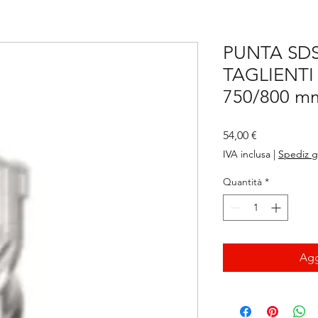
PUNTA SDS
TAGLIENTI
750/800 mm
Prezzo
54,00 €
IVA inclusa
|
Spediz g
Quantità
*
Agg