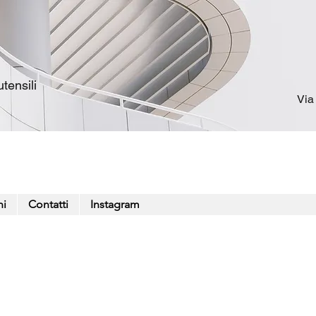
tensili
Via
ni
Contatti
Instagram