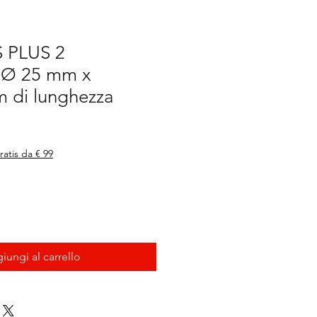
 PLUS 2
 Ø 25 mm x
 di lunghezza
ratis da € 99
iungi al carrello