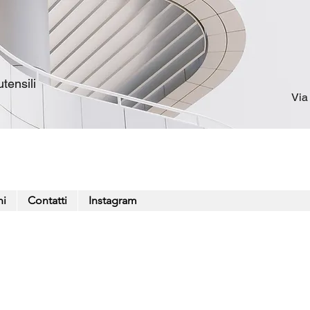
tensili
Via
ni
Contatti
Instagram