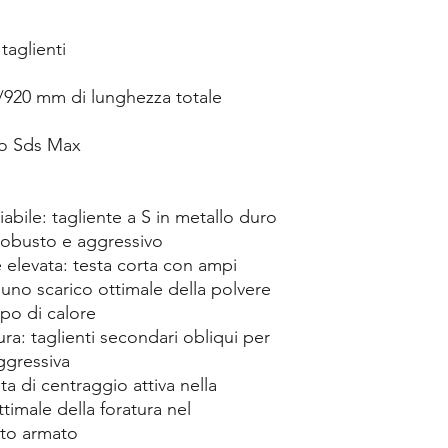
taglienti
/920 mm di lunghezza totale
cco Sds Max
iabile: tagliente a S in metallo duro
robusto e aggressivo
elevata: testa corta con ampi
r uno scarico ottimale della polvere
ppo di calore
ra: taglienti secondari obliqui per
aggressiva
a di centraggio attiva nella
timale della foratura nel
nto armato