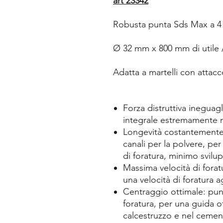
art 23342
Robusta punta Sds Max a 4 
Ø 32 mm x 800 mm di utile 
Adatta a martelli con atta
Forza distruttiva ineguagl
integrale estremamente 
Longevità costantemente 
canali per la polvere, pe
di foratura, minimo svilu
Massima velocità di foratu
una velocità di foratura 
Centraggio ottimale: punt
foratura, per una guida ot
calcestruzzo e nel ceme