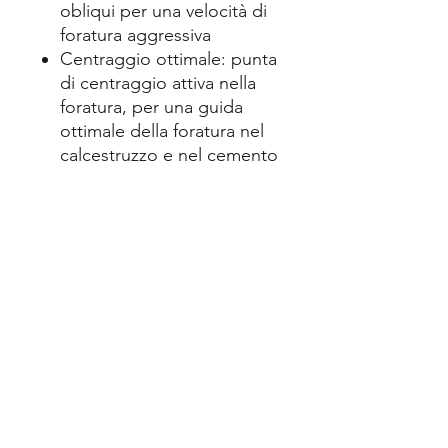
obliqui per una velocità di
foratura aggressiva
Centraggio ottimale: punta
di centraggio attiva nella
foratura, per una guida
ottimale della foratura nel
calcestruzzo e nel cemento
armato
Diametro esatto del foro:
tacca di usura innovativa
(serve come indicatore per
la precisione del diametro)
Vibration Control: valori di
vibrazione ottimizzati –
ideali per le esigenze più
impegnative sui cantieri
Per l'impiego su
calcestruzzo, murature,
pietre naturaliI