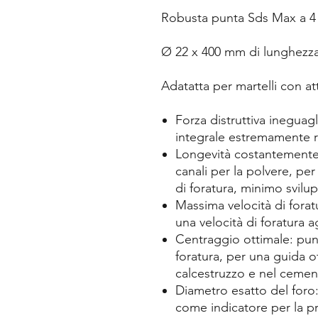
Robusta punta Sds Max a 4 
Ø 22 x 400 mm di lunghezza 
Adatatta per martelli con a
Forza distruttiva ineguagl
integrale estremamente 
Longevità costantemente 
canali per la polvere, pe
di foratura, minimo svilu
Massima velocità di foratu
una velocità di foratura 
Centraggio ottimale: punt
foratura, per una guida ot
calcestruzzo e nel ceme
Diametro esatto del foro:
come indicatore per la p