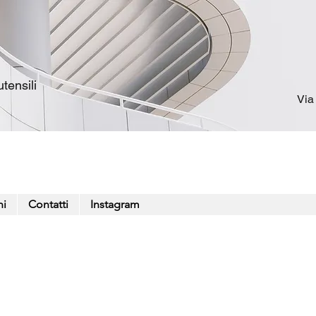
tensili
Via
ni
Contatti
Instagram