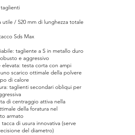
taglienti
utile / 520 mm di lunghezza totale
ttacco Sds Max
iabile: tagliente a S in metallo duro
robusto e aggressivo
elevata: testa corta con ampi
r uno scarico ottimale della polvere
ppo di calore
ra: taglienti secondari obliqui per
aggressiva
a di centraggio attiva nella
timale della foratura nel
nto armato
 tacca di usura innovativa (serve
recisione del diametro)