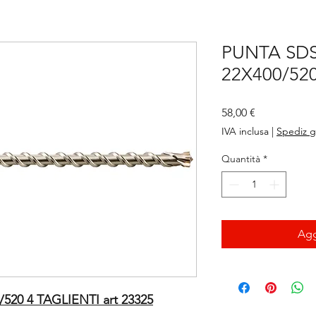
PUNTA SD
22X400/520
Prezzo
58,00 €
IVA inclusa
|
Spediz g
Quantità
*
Agg
20 4 TAGLIENTI art 23325