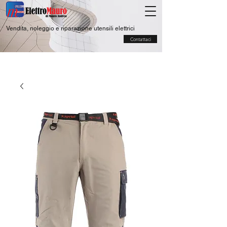
Vendita, noleggio e riparazione utensili elettrici
Contattaci