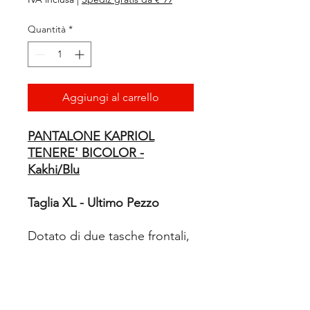
Quantità
*
Aggiungi al carrello
PANTALONE KAPRIOL
TENERE' BICOLOR -
Kakhi/Blu
Taglia XL - Ultimo Pezzo
Dotato di due tasche frontali,
un tascone laterale con
chiusura a velcro,
tasca porta penna ed una
tasca portametro, gancio