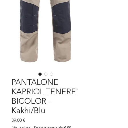
PANTALONE
KAPRIOL TENERE'
BICOLOR -
Kakhi/Blu
Prezzo
39,00 €
IVA inclusa
|
Spediz gratis da € 99