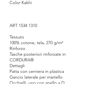
Color Kakhi
ART 1534 1310
Tessuto
100% cotone, tela, 270 g/m²
Rinforzo
Tasche posteriori rinforzate in
CORDURA®
Dettagli
Patta con cerniera in plastica
Gancio laterale per martello
Occhielli, uno con anello a D
Bottoni di metallo
Tripla cucitura all'interno
gamba
Tasche