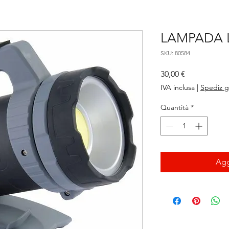
LAMPADA L
SKU: 80584
Prezzo
30,00 €
IVA inclusa
|
Spediz g
Quantità
*
Agg