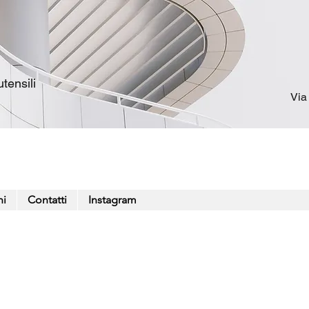
tensili
Via
ni
Contatti
Instagram