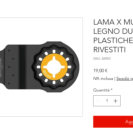
LAMA X M
LEGNO DU
PLASTICHE
RIVESTITI
SKU: 26953
Prezzo
19,00 €
IVA inclusa
|
Spediz g
Quantità
*
Agg