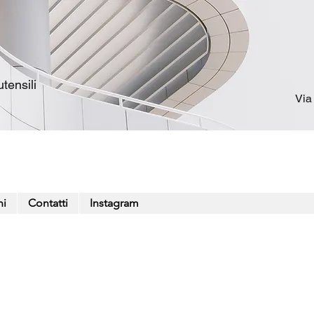
tensili
Via
ni
Contatti
Instagram