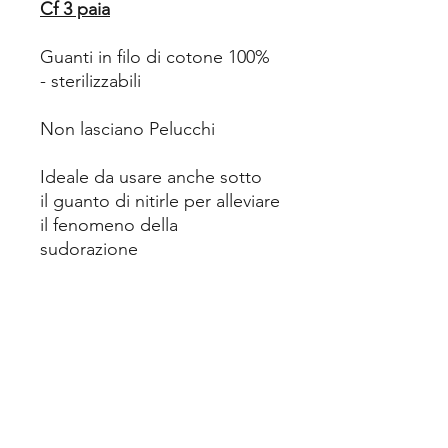
Cf 3 paia
Guanti in filo di cotone 100%
- sterilizzabili
Non lasciano Pelucchi
Ideale da usare anche sotto
il guanto di nitirle per alleviare
il fenomeno della
sudorazione
Riducono irritazioni, oruriti e
arrossamenti
Tengono le mani morbide e
naturali
Colore bianco