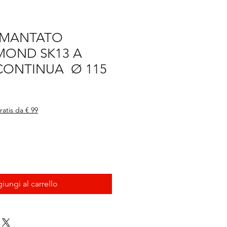
AMANTATO
OND SK13 A
ONTINUA Ø 115
ratis da € 99
iungi al carrello