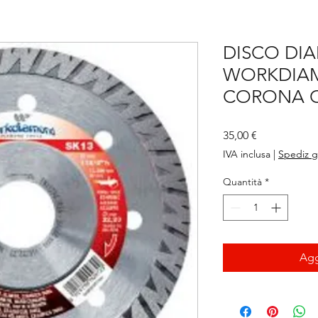
DISCO DI
WORKDIAM
CORONA C
Prezzo
35,00 €
IVA inclusa
|
Spediz g
Quantità
*
Agg