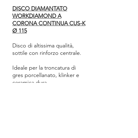
DISCO DIAMANTATO
WORKDIAMOND A
CORONA CONTINUA CUS-K
Ø 115
Disco di altissima qualità,
sottile con rinforzo centrale.
Ideale per la troncatura di
gres porcellanato, klinker e
ceramica dura.
Saldatura al laser
Dati tecnici:
Ø del disco 115 m
Spessore 1,4 mm